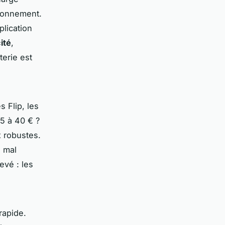
tionnement.
plication
ité
,
terie est
 Flip, les
5 à 40 € ?
x robustes.
: mal
evé : les
rapide.