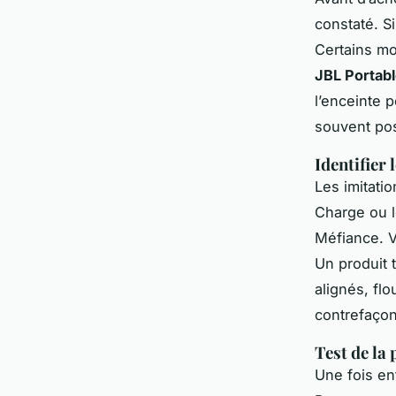
constaté. S
Certains mod
JBL Portab
l’enceinte 
souvent pos
Identifier
Les imitati
Charge ou l
Méfiance. Vé
Un produit 
alignés, fl
contrefaçons
Test de la
Une fois en