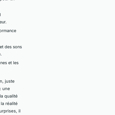
l
eur.
rformance
 et des sons
.
nes et les
n, juste
 : une
la qualité
la réalité
rprises, il