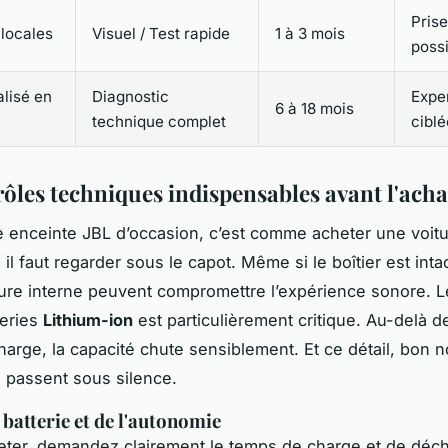
Pris
 locales
Visuel / Test rapide
1 à 3 mois
poss
alisé en
Diagnostic
Expe
6 à 18 mois
technique complet
ciblé
rôles techniques indispensables avant l'acha
 enceinte JBL d’occasion, c’est comme acheter une voit
 il faut regarder sous le capot. Même si le boîtier est inta
ure interne peuvent compromettre l’expérience sonore. L
teries
Lithium-ion
est particulièrement critique. Au-delà d
harge, la capacité chute sensiblement. Et ce détail, bon
 passent sous silence.
a batterie et de l'autonomie
eter, demandez clairement le temps de charge et de déc