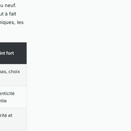
u neuf.
t à fait
niques, les
nt fort
bas, choix
nticité
ntie
ité et