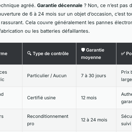
technique agréé.
Garantie décennale
? Non, ce n’est pas d
uverture de 6 à 24 mois sur un objet d’occasion, c’est tou
et rassurant. Cela couvre généralement les pannes électro
abrication ou les batteries défaillantes.
🛡️ Garantie
orme
🔍 Type de contrôle
✅ Poi
moyenne
ces
Prix 
Particulier / Aucun
7 à 30 jours
ic
large
nd
Authe
Certifié usine
12 mois
gara
rs
Reconditionnement
Sécur
12 à 24 mois
pro
suivi