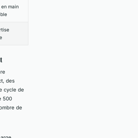
e en main
ible
rtise
e
t
ure
ct, des
e cycle de
e 500
 nombre de
harge