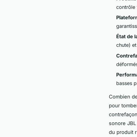
contrôle
Platefo
garantiss
État de l
chute) et
Contref
déformés
Perform
basses p
Combien de 
pour tomber
contrefaçon 
sonore JBL f
du produit r