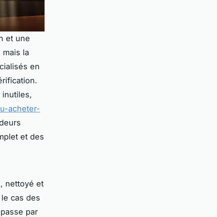
in et une
 mais la
cialisés en
ification.
inutiles,
ou-acheter-
ndeurs
mplet et des
, nettoyé et
 le cas des
 passe par