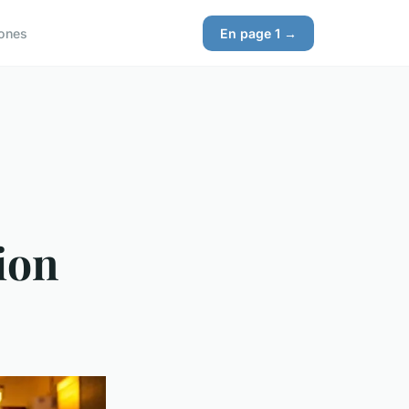
ones
En page 1 →
ion