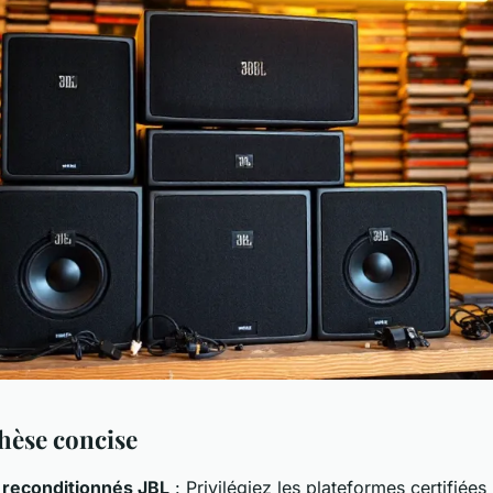
hèse concise
 reconditionnés JBL
: Privilégiez les plateformes certifiées