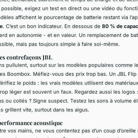
i possible, exigez un test en direct ou une vidéo du fonc
èles affichent le pourcentage de batterie restant via l’ap
le
. C’est un bon indicateur. En dessous de
80 % de capac
perd en autonomie - et en valeur. Un remplacement de bat
sible, mais pas toujours simple à faire soi-même.
 les contrefaçons JBL
ons pullulent, surtout sur les modèles populaires comme les
es Boombox. Méfiez-vous des prix trop bas. Un JBL Flip 
rifiez le poids : les vrais modèles utilisent des matériau
trop léger est souvent un faux. Regardez aussi les logos 
ous ou collés ? Signe suspect. Testez les sons à volume él
 grillent vite, surtout dans les aigus.
 performance acoustique
tre vos mains, ne vous contentez pas d’un coup d’oreille 