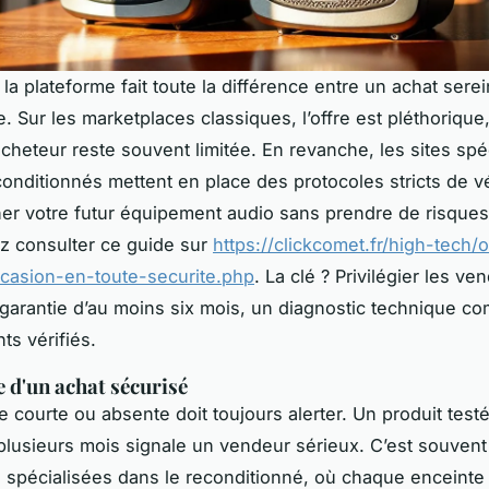
la plateforme fait toute la différence entre un achat sere
 Sur les marketplaces classiques, l’offre est pléthorique,
acheteur reste souvent limitée. En revanche, les sites spé
conditionnés mettent en place des protocoles stricts de vér
er votre futur équipement audio sans prendre de risques 
z consulter ce guide sur
https://clickcomet.fr/high-tech/
casion-en-toute-securite.php
. La clé ? Privilégier les ve
 garantie d’au moins six mois, un diagnostic technique co
nts vérifiés.
e d'un achat sécurisé
e courte ou absente doit toujours alerter. Un produit testé
 plusieurs mois signale un vendeur sérieux. C’est souvent
 spécialisées dans le reconditionné, où chaque enceinte