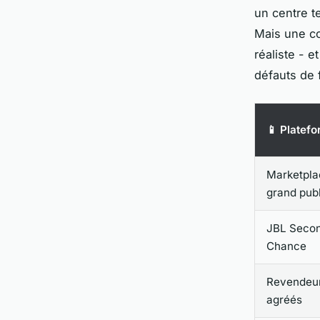
un centre 
Mais une co
réaliste - 
défauts de f
📱 Platef
Marketpla
grand publ
JBL Seco
Chance
Revendeu
agréés