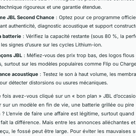
 technique rigoureux et une garantie étendue.
rme JBL Second Chance
: Optez pour ce programme officie
ant authenticité, diagnostic acoustique et support construct
a batterie
: Vérifiez la capacité restante (sous 80 %, la pe
 les signes d’usure sur les cycles Lithium-ion.
açons JBL
: Méfiez-vous des prix trop bas, des logos flous
, surtout sur les modèles populaires comme Flip ou Charge
ance acoustique
: Testez le son à haut volume, les membra
our détecter distorsions ou usures mécaniques.
fois avez-vous cliqué sur un « bon plan » JBL d’occasio
 sur un modèle en fin de vie, une batterie grillée ou pire
? L’envie de faire une affaire est légitime, surtout quand 
ait la différence. Mais entre les annonces alléchantes et 
eçu, le fossé peut être large. Pour éviter les mauvaises su