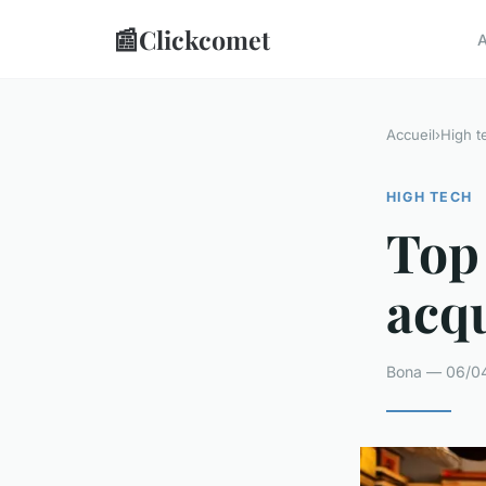
📰
Clickcomet
A
Accueil
›
High t
HIGH TECH
Top 
acqu
Bona — 06/04