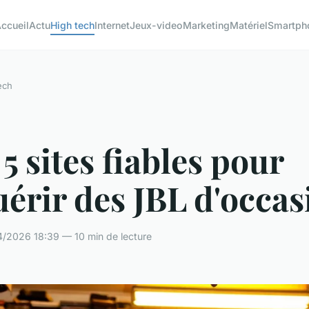
ccueil
Actu
High tech
Internet
Jeux-video
Marketing
Matériel
Smartph
ech
5 sites fiables pour
érir des JBL d'occas
/2026 18:39 — 10 min de lecture