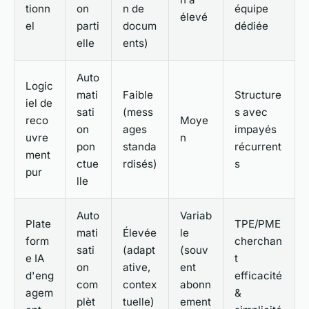
tionn
on
n de
équipe
élevé
el
parti
docum
dédiée
elle
ents)
Auto
Logic
mati
Faible
Structure
iel de
sati
(mess
s avec
reco
Moye
on
ages
impayés
uvre
n
pon
standa
récurrent
ment
ctue
rdisés)
s
pur
lle
Auto
Variab
Plate
TPE/PME
mati
Élevée
le
form
cherchan
sati
(adapt
(souv
e IA
t
on
ative,
ent
d'eng
efficacité
com
contex
abonn
agem
&
plèt
tuelle)
ement