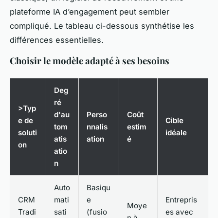
plateforme IA d’engagement peut sembler
compliqué. Le tableau ci-dessous synthétise les
différences essentielles.
Choisir le modèle adapté à ses besoins
Deg
ré
>Typ
d'au
Perso
Coût
e de
Cible
tom
nnalis
estim
soluti
idéale
atis
ation
é
on
atio
n
Auto
Basiqu
CRM
mati
e
Entrepris
Moye
Tradi
sati
(fusio
es avec
n à