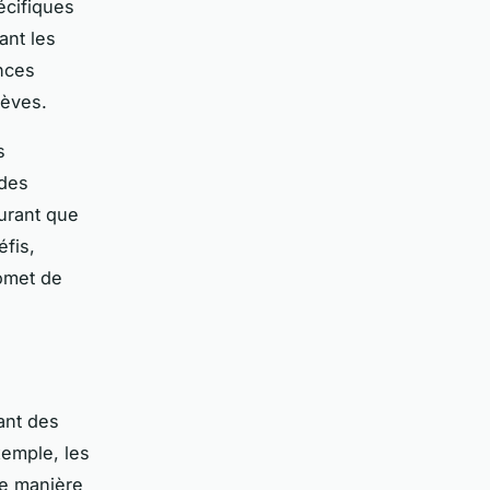
écifiques
ant les
nces
lèves.
s
 des
surant que
éfis,
romet de
ant des
xemple, les
de manière