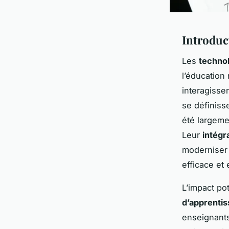
Introduc
Les
techno
l’éducation
interagisse
se définiss
été largeme
Leur
intégr
moderniser 
efficace et
L’impact po
d’apprenti
enseignants