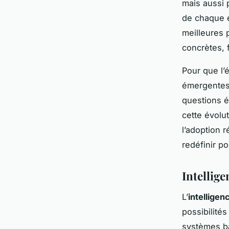
mais aussi 
de chaque é
meilleures 
concrètes, 
Pour que l’
émergentes, 
questions é
cette évolu
l’adoption 
redéfinir p
Intellige
L’
intelligenc
possibilités
systèmes ba