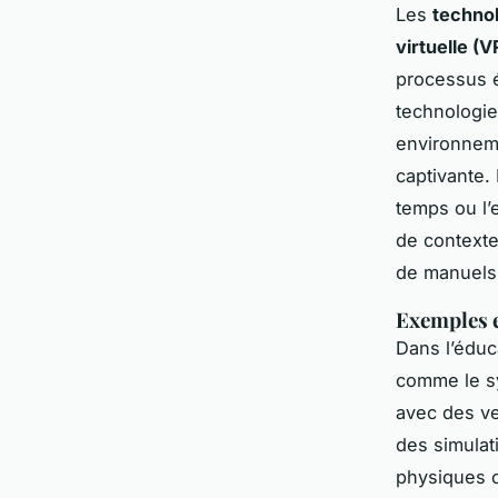
Les
techno
virtuelle (V
processus é
technologie
environneme
captivante.
temps ou l’
de contextes
de manuels 
Exemples e
Dans l’éduc
comme le sy
avec des ve
des simulat
physiques o