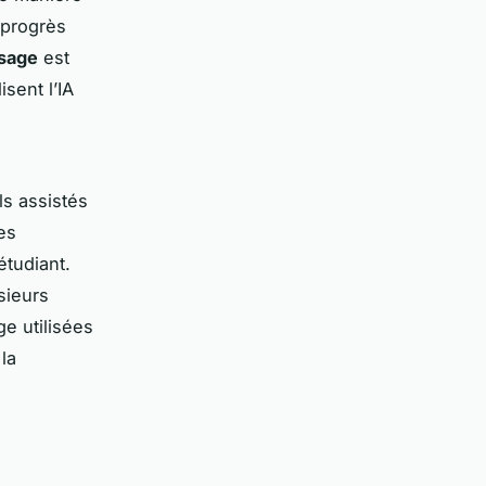
 progrès
ssage
est
sent l’IA
ls assistés
es
étudiant.
sieurs
ge utilisées
la