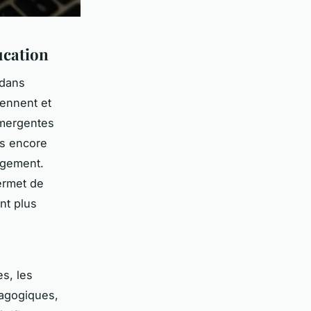
ucation
 dans
rennent et
émergentes
as encore
ngement.
ermet de
nt plus
es, les
dagogiques,