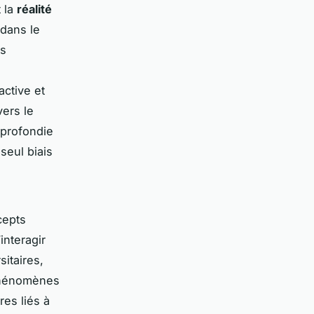
 la
réalité
dans le
es
active et
vers le
pprofondie
 seul biais
cepts
interagir
itaires,
 phénomènes
es liés à