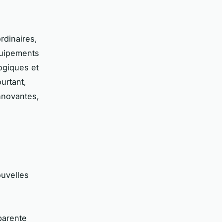
rdinaires,
uipements
ogiques et
urtant,
nnovantes,
uvelles
parente