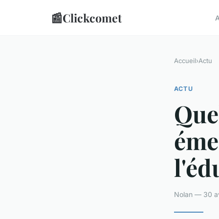
📰
Clickcomet
A
Accueil
›
Actu
ACTU
Quel
éme
l'é
Nolan — 30 av