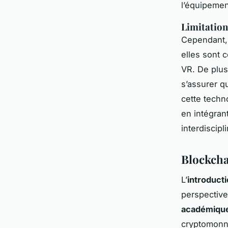
l’équipemen
Limitation
Cependant, 
elles sont 
VR. De plus
s’assurer q
cette techn
en intégran
interdiscipl
Blockcha
L’
introducti
perspectiv
académiqu
cryptomonna