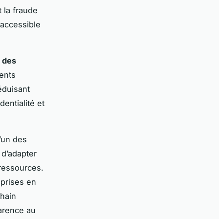
 la fraude
accessible
 des
ments
éduisant
entialité et
L’un des
 d’adapter
 ressources.
 prises en
chain
parence au