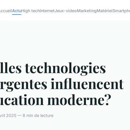
ccueil
Actu
High tech
Internet
Jeux-video
Marketing
Matériel
Smartph
les technologies
rgentes influencent
ducation moderne?
ril 2025 — 8 min de lecture