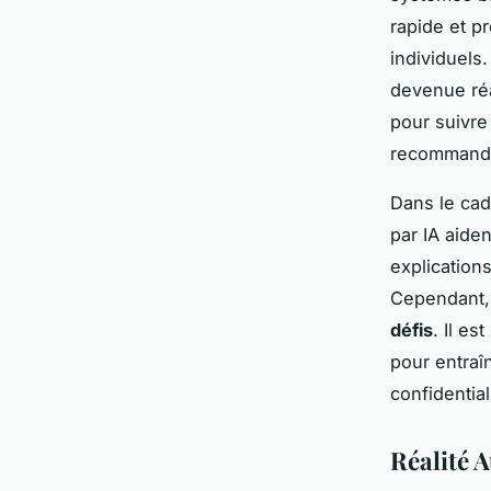
rapide et p
individuels
devenue réa
pour suivre
recommanda
Dans le cad
par IA aide
explication
Cependant, 
défis
. Il es
pour entraî
confidential
Réalité A