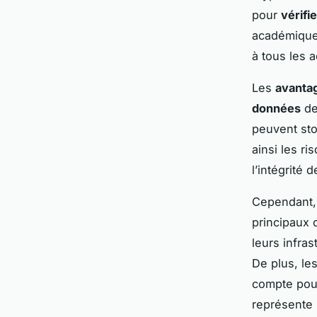
pour
vérifi
académique 
à tous les 
Les
avantag
données
de
peuvent sto
ainsi les r
l’intégrité
Cependant, 
principaux 
leurs infra
De plus, le
compte pour
représente 